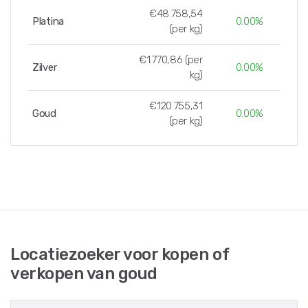
€48.758,54
Platina
0.00%
(per kg)
€1.770,86 (per
Zilver
0.00%
kg)
€120.755,31
Goud
0.00%
(per kg)
Locatiezoeker voor kopen of
verkopen van goud