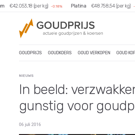
m
€42.053,18 (per kg)
Platina
€48.758,54 (per kg)
-0.18%
-0
GOUDPRIJS
GOUDKOERS
GOUD VERKOPEN
GOUD KO
NIEUWS
In beeld: verzwakke
gunstig voor goudpr
06 juli 2016