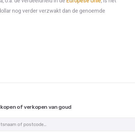
a, o.a. de verdeeldheid in de
Europese Unie
, is het
dollar nog verder verzwakt dan de genoemde
 kopen of verkopen van goud