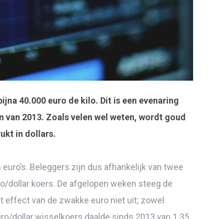
bijna 40.000 euro de kilo. Dit is een evenaring
n van 2013. Zoals velen wel weten, wordt goud
kt in dollars.
n euro’s. Beleggers zijn dus afhankelijk van twee
uro/dollar koers. De afgelopen weken steeg de
t effect van de zwakke euro niet uit; zowel
uro/dollar wisselkoers daalde sinds 2013 van 1.35