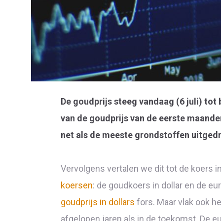
De goudprijs steeg vandaag (6 juli) tot 
van de goudprijs van de eerste maande
net als de meeste grondstoffen uitgedru
Vervolgens vertalen we dit tot de koers i
koersen
: de goudkoers in dollar en de e
goudprijs in dollars
fors. Maar vlak ook he
afgelopen jaren als in de toekomst. De e