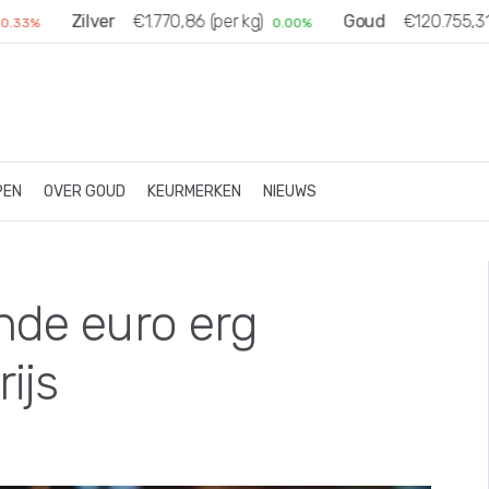
Zilver
€1.770,86 (per kg)
Goud
€120.755,31 (
.33%
0.00%
PEN
OVER GOUD
KEURMERKEN
NIEUWS
nde euro erg
ijs