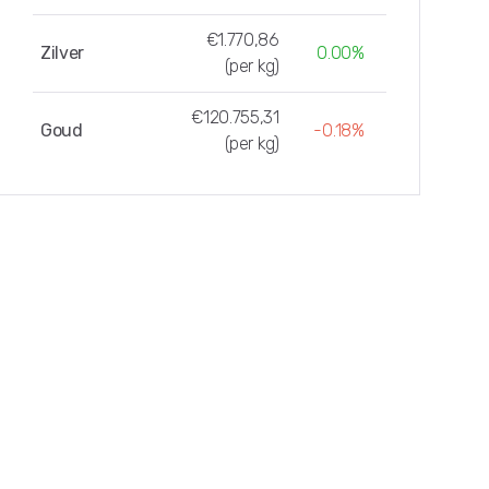
€1.770,86
Zilver
0.00%
(per kg)
€120.755,31
Goud
-0.18%
(per kg)