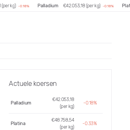
per kg)
Palladium
€42.053,18 (per kg)
Plati
-0.18%
-0.18%
Actuele koersen
€42.053,18
Palladium
-0.18%
(per kg)
€48.758,54
Platina
-0.33%
(per kg)