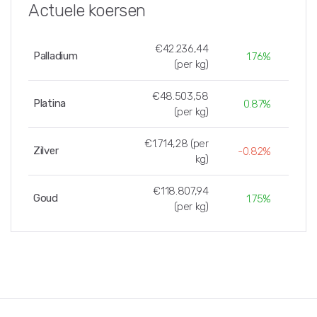
Actuele koersen
€42.236,44
Palladium
1.76%
(per kg)
€48.503,58
Platina
0.87%
(per kg)
€1.714,28 (per
Zilver
-0.82%
kg)
€118.807,94
Goud
1.75%
(per kg)