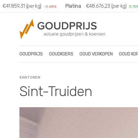
41.859,31 (per kg)
Platina
€48.676,23 (per kg)
-0.68%
0.70%
GOUDPRIJS
GOUDKOERS
GOUD VERKOPEN
GOUD KO
KANTOREN
Sint-Truiden