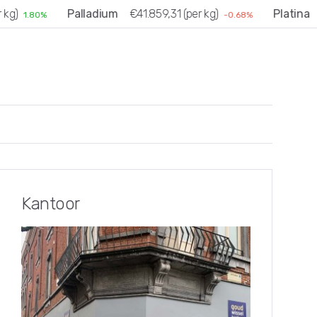
)
Palladium
€41.859,31 (per kg)
Platina
€4
1.80%
-0.68%
Kantoor