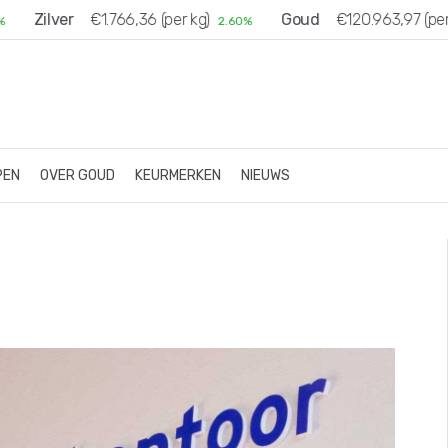
Zilver
€1.766,36 (per kg)
Goud
€120.963,97 (per kg
2.60%
PEN
OVER GOUD
KEURMERKEN
NIEUWS