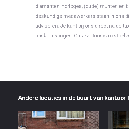
diamanten, horloges, (oude) munten en ban
deskundige medewerkers staan in ons disc
adviseren. Je kunt bij ons direct na de ta
bank ontvangen. Ons kantoor is rolstoelvr
Andere locaties in de buurt van kantoo