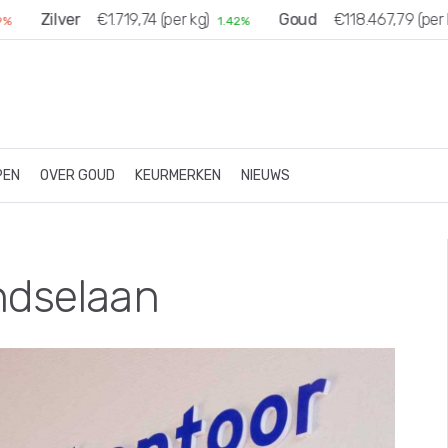
Zilver
€1.719,74 (per kg)
Goud
€118.467,79 (per kg
1.42%
PEN
OVER GOUD
KEURMERKEN
NIEUWS
ndselaan