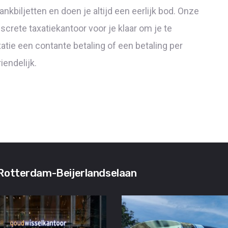
kbiljetten en doen je altijd een eerlijk bod. Onze
rete taxatiekantoor voor je klaar om je te
xatie een contante betaling of een betaling per
iendelijk.
r Rotterdam-Beijerlandselaan