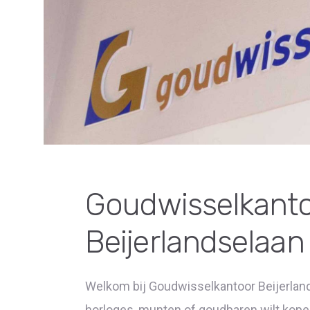
Goudwisselkant
Beijerlandselaan
Welkom bij Goudwisselkantoor Beijerland
horloges, munten of goudbaren wilt kopen