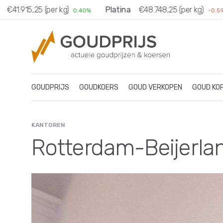
€41.915,25 (per kg)
Platina
€48.748,25 (per kg)
0.40%
-0.59%
GOUDPRIJS
GOUDKOERS
GOUD VERKOPEN
GOUD KO
KANTOREN
Rotterdam-Beijerla