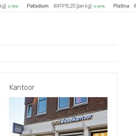
)
Palladium
€41.915,25 (per kg)
Platina
€48
2.78%
0.40%
Kantoor