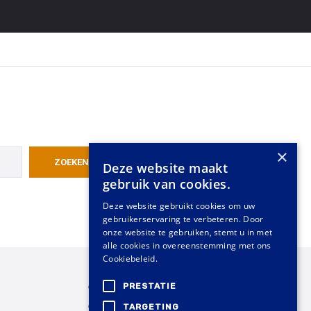
×
Deze website maakt
gebruik van cookies.
Deze website gebruikt cookies om uw
gebruikerservaring te verbeteren. Door
onze website te gebruiken, stemt u in met
alle cookies in overeenstemming met ons
Cookiebeleid.
Goud verkopen
PRESTATIE
Goud kopen
TARGETING