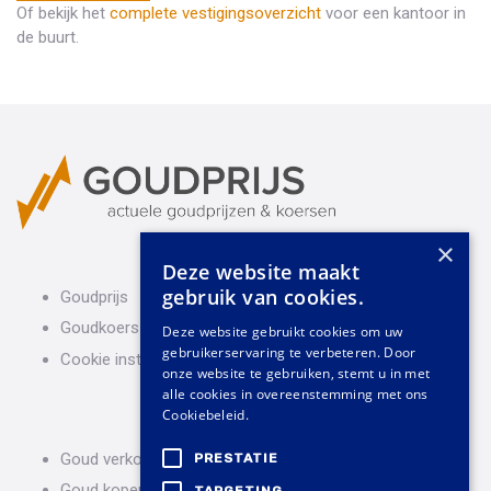
Of bekijk het
complete vestigingsoverzicht
voor een kantoor in
de buurt.
×
Deze website maakt
gebruik van cookies.
Goudprijs
Goudkoers
Deze website gebruikt cookies om uw
gebruikerservaring te verbeteren. Door
Cookie instellingen
onze website te gebruiken, stemt u in met
alle cookies in overeenstemming met ons
Cookiebeleid.
Goud verkopen
PRESTATIE
Goud kopen