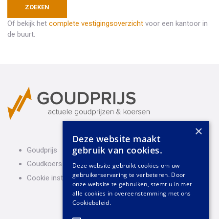
Of bekijk het
complete vestigingsoverzicht
voor een kantoor in
de buurt.
×
Deze website maakt
gebruik van cookies.
Goudprijs
Goudkoers
Deze website gebruikt cookies om uw
gebruikerservaring te verbeteren. Door
Cookie instellingen
onze website te gebruiken, stemt u in met
alle cookies in overeenstemming met ons
Cookiebeleid.